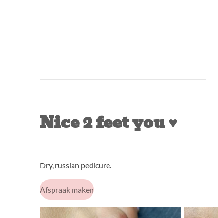
Ga
direct
naar
de
hoofdinhoud
Nice 2 feet you ♥️
Dry, russian pedicure.
Afspraak maken