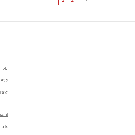
ivia
9922
8B02
a.nl
ia S.