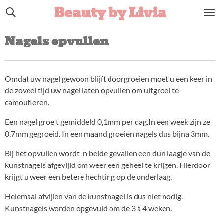
Beauty by Livia
Ga
direct
naar
Nagels opvullen
de
hoofdinhoud
Omdat uw nagel gewoon blijft doorgroeien moet u een keer in
de zoveel tijd uw nagel laten opvullen om uitgroei te
camoufleren.
Een nagel groeit gemiddeld 0,1mm per dag.
In een week zijn ze
0,7mm gegroeid. In een maand groeien nagels dus bijna 3mm.
Bij het opvullen wordt in beide gevallen een dun laagje van de
kunstnagels afgevijld om weer een geheel te krijgen. Hierdoor
krijgt u weer een betere hechting op de onderlaag.
Helemaal afvijlen van de kunstnagel is dus niet nodig.
Kunstnagels worden opgevuld om de 3 à 4 weken.