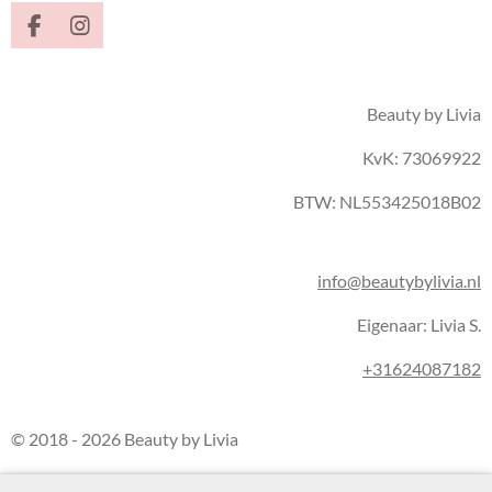
F
I
a
n
c
s
e
t
Beauty by Livia
b
a
o
g
KvK: 73069922
o
r
k
a
m
BTW: NL553425018B02
info@beautybylivia.nl
Eigenaar: Livia S.
+31624087182
© 2018 - 2026 Beauty by Livia