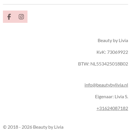
F
I
a
n
c
s
e
t
Beauty by Livia
b
a
o
g
KvK: 73069922
o
r
k
a
m
BTW: NL553425018B02
info@beautybylivia.nl
Eigenaar: Livia S.
+31624087182
© 2018 - 2026 Beauty by Livia